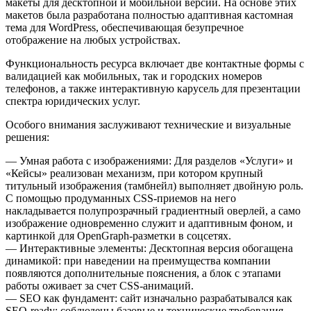
макеты для десктопной и мобильной версий. На основе этих
макетов была разработана полностью адаптивная кастомная
тема для WordPress, обеспечивающая безупречное
отображение на любых устройствах.
Функциональность ресурса включает две контактные формы с
валидацией как мобильных, так и городских номеров
телефонов, а также интерактивную карусель для презентации
спектра юридических услуг.
Особого внимания заслуживают технические и визуальные
решения:
— Умная работа с изображениями: Для разделов «Услуги» и
«Кейсы» реализован механизм, при котором крупный
титульный изображения (тамбнейл) выполняет двойную роль.
С помощью продуманных CSS-приемов на него
накладывается полупрозрачный градиентный оверлей, а само
изображение одновременно служит и адаптивным фоном, и
картинкой для OpenGraph-разметки в соцсетях.
— Интерактивные элементы: Десктопная версия обогащена
динамикой: при наведении на преимущества компании
появляются дополнительные пояснения, а блок с этапами
работы оживает за счет CSS-анимаций.
— SEO как фундамент: сайт изначально разрабатывался как
SEO-ready: соблюдены базовые и технические требования