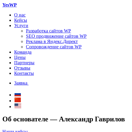
YesWP
О нас
Кейсы
Услуги
Разработка сайтов WP
SEO продвижение сайтов WP
Реклама в Яндекс.Директ
Сопровождение сайтов WP
Команда
Цены
Партнеры
Отзывы
Контакты
Заявка
Об основателе — Александр Гаврилов
Наши кейсы