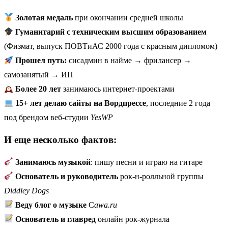
Золотая медаль
при окончании средней школы
Гуманитарий с техническим высшим образованием
(Физмат, выпуск ПОВТиАС 2000 года с красным дипломом)
Прошел путь:
сисадмин в найме → фрилансер →
самозанятый → ИП
Более 20 лет
занимаюсь интернет-проектами
15+ лет делаю сайты на Вордпрессе
, последние 2 года
под брендом веб-студии
YesWP
И еще несколько фактов:
Занимаюсь музыкой
: пишу песни и играю на гитаре
Основатель и руководитель
рок-н-ролльной группы
Diddley Dogs
Ведy блог о музыке
C
awa.ru
Основатель и главред
онлайн рок-журнала