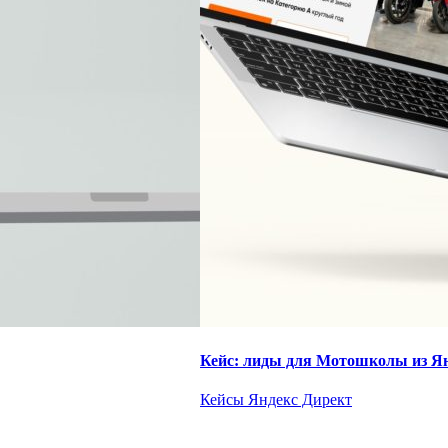
Кейс: лиды для Мотошколы из Я
Кейсы Яндекс Директ