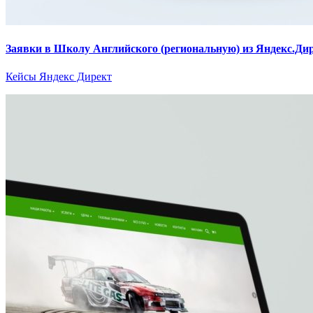
Заявки в Школу Английского (региональную) из Яндекс.Ди
Кейсы Яндекс Директ